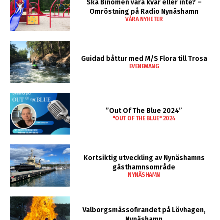
Ska Binomen vara kvar eller inte? –
Omröstning på Radio Nynäshamn
VÅRA NYHETER
Guidad båttur med M/S Flora till Trosa
EVENEMANG
”Out Of The Blue 2024”
"OUT OF THE BLUE" 2024
Kortsiktig utveckling av Nynäshamns
gästhamnsområde
NYNÄSHAMN
Valborgsmässofirandet på Lövhagen,
Nynäshamn