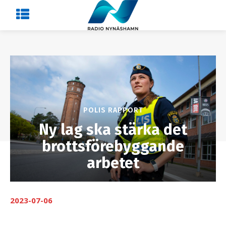
POLIS RAPPORT
Ny lag ska stärka det
brottsförebyggande
arbetet
2023-07-06