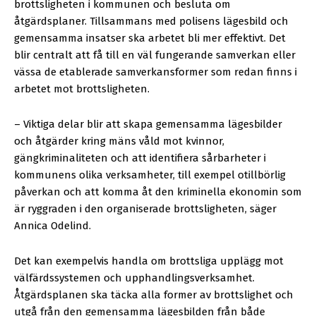
brottsligheten i kommunen och besluta om
åtgärdsplaner. Tillsammans med polisens lägesbild och
gemensamma insatser ska arbetet bli mer effektivt. Det
blir centralt att få till en väl fungerande samverkan eller
vässa de etablerade samverkansformer som redan finns i
arbetet mot brottsligheten.
– Viktiga delar blir att skapa gemensamma lägesbilder
och åtgärder kring mäns våld mot kvinnor,
gängkriminaliteten och att identifiera sårbarheter i
kommunens olika verksamheter, till exempel otillbörlig
påverkan och att komma åt den kriminella ekonomin som
är ryggraden i den organiserade brottsligheten, säger
Annica Odelind.
Det kan exempelvis handla om brottsliga upplägg mot
välfärdssystemen och upphandlingsverksamhet.
Åtgärdsplanen ska täcka alla former av brottslighet och
utgå från den gemensamma lägesbilden från både