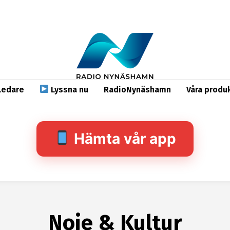
Ledare
Lyssna nu
RadioNynäshamn
Våra produ
Hämta vår app
Noje & Kultur