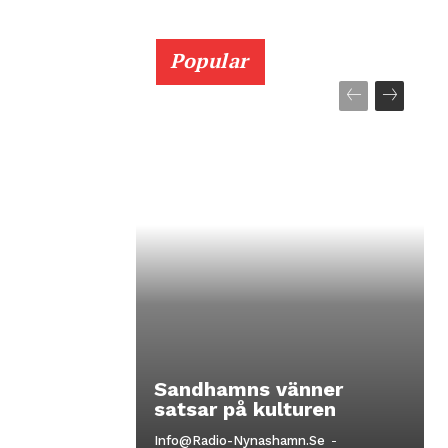
Popular
Sandhamns vänner
satsar på kulturen
Info@radio-Nynashamn.se
-