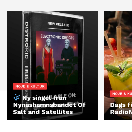
NOJE & KULTUR
NOJE & K
Ny singel från
Nynäshamnsbandet Of
Dags f
Salt and Satellites
Radio