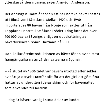
ytterskärgården numera, säger Ann-Sofi Andersson.
Det är drygt hundra år sedan ett par norska bävrar sattes
ut i Bjurälven i Jämtland. Mellan 1922 och 1940
importerades 80 bävrar från Norge som sattes ut från
Lappland i norr till Småland i söder. I dag finns det över
100 000 bävrar i Sverige, enligt en uppskattning av
bäverforskaren Göran Hartman på SLU.
Han kallar återintroduktionen av bäver för en av de mest
framgångsrika naturvårdsinsatserna någonsin:
–
På slutet av 1800-talet var bävern utrotad efter sekler
av hårt jakttryck. Framför allt för att det gick att göra fina
hattar av underullen i deras skinn och för bävergället
som användes till medicin.
–
Idag är bävern vanlig i stora delar av landet.