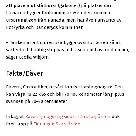
att placera ut stålburar (gabioner) på platser där
bävrarna bygger fördämningar. Metoden kommer
ursprungligen från Kanada, men har även använts av
Botkyrka och Danderyds kommuner.
–
Tanken är att djuren ska bygga ovanför buren så att
vattenflödet aldrig stoppas helt även om bävern dämmer,
säger Cecilia Wibjörn.
Fakta/Bäver
Bävern, Castor fiber, är vårt lands största gnagare. Den
kan väga 18-22 kilo och blir 70-100 centimeter lång, plus
svansen på 30-40 centimeter.
Inlägget
Bävern gnager sig vidare ut i skärgården
dök
först upp på
Tidningen Skärgården
.