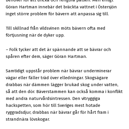
Göran Hartman innebär det bräckta vattnet i Östersjön
inget större problem för bävern att anpassa sig till.
Till skillnad från vildsvinen möts bävern ofta med
förtjusning när de dyker upp.
–
Folk tycker att det är spännande att se bävrar och
spåren efter dem, säger Göran Hartman.
Samtidigt uppstår problem när bävrar underminerar
vägar eller fäller träd över elledningar. Skogsägare
drabbas när dämmen lägger brukad skog under vatten,
så att den dör. Bäverstammen kan också komma i konflikt
med andra naturvårdsintressen. Den vitryggiga
hackspetten, som hör till Sveriges mest hotade
ryggradsdjur, drabbas när bävrar går för hårt fram i
strandnära lövskogar.