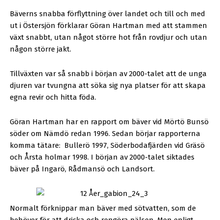
Bäverns snabba förflyttning över landet och till och med
ut i Östersjön förklarar Göran Hartman med att stammen
växt snabbt, utan något större hot från rovdjur och utan
någon större jakt.
Tillväxten var så snabb i början av 2000-talet att de unga
djuren var tvungna att söka sig nya platser för att skapa
egna revir och hitta föda.
Göran Hartman har en rapport om bäver vid Mörtö Bunsö
söder om Nämdö redan 1996. Sedan börjar rapporterna
komma tätare:
Bullerö 1997, Söderbodafjärden vid Gräsö
och Årsta holmar 1998. I början av 2000-talet siktades
bäver på Ingarö, Rådmansö och Landsort.
Normalt förknippar man bäver med sötvatten, som de
behöver för att dricka och rengöra pälsen. Men enligt