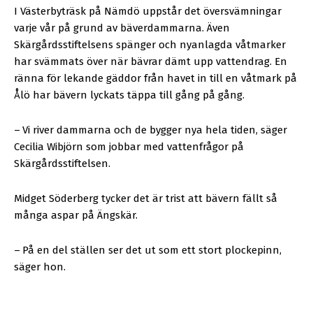
I Västerbyträsk på Nämdö uppstår det översvämningar
varje vår på grund av bäverdammarna. Även
Skärgårdsstiftelsens spänger och nyanlagda våtmarker
har svämmats över när bävrar dämt upp vattendrag. En
ränna för lekande gäddor från havet in till en våtmark på
Ålö har bävern lyckats täppa till gång på gång.
–
Vi river dammarna och de bygger nya hela tiden, säger
Cecilia Wibjörn som jobbar med vattenfrågor på
Skärgårdsstiftelsen.
Midget Söderberg tycker det är trist att bävern fällt så
många aspar på Ängskär.
–
På en del ställen ser det ut som ett stort plockepinn,
säger hon.