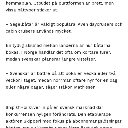
hemmaplan. Utbudet på plattformen är brett, men
vissa båttyper sticker ut.
– Segelbåtar är väldigt populära. Även daycruisers och
cabin cruisers används mycket.
En tydlig skillnad mellan länderna är hur båtarna
bokas. I Norge handlar det ofta om kortare turer,
medan svenskar planerar längre vistelser.
– Svenskar är bättre på att boka en vecka eller två
veckor i taget, medan norrmän oftare hyr för en dag
eller några dagar, säger Håkon Mathiesen.
Ship O’Hoi kliver in på en svensk marknad där
konkurrensen nyligen förändrats. Den etablerade
aktören Skipperi med fokus på abonnemangslösningar
köptes upp av Yamaha under förra året och deras