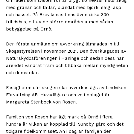
Området som tvisten rör är drygt tio hektar naturskog
med granar och tallar, blandat med björk, sälg, asp
och hassel. På Breviksnäs finns även cirka 300
fritidshus, ett av de större områdena med sådan
bebyggelse på Ornö.
Den första anmälan om avverkning lämnades in till
Skogsstyrelsen i november 2021. Den överklagades av
Naturskyddsföreningen i Haninge och sedan dess har
ärendet vandrat fram och tillbaka mellan myndigheten
och domstolar.
Fastigheten där skogen ska avverkas ägs av Lindviken
Förvaltning AB. Huvudägare och vd i bolaget är
Margareta Stenbock von Rosen.
Familjen von Rosen har ägt mark på Ornö i flera
hundra år vilken är kopplad till Sundby gård och det
tidigare fideikommisset. Än i dag är familjen den