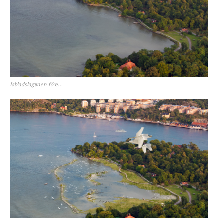
Isbladslagunen före…