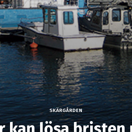
SKÄRGÅRDEN
 kan lösa bristen 