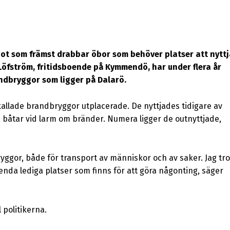
ågot som främst drabbar öbor som behöver platser att nytt
 Löfström, fritidsboende på Kymmendö, har under flera år
randbryggor som ligger på Dalarö.
kallade brandbryggor utplacerade. De nyttjades tidigare av
 båtar vid larm om bränder. Numera ligger de outnyttjade,
ggor, både för transport av människor och av saker. Jag tro
enda lediga platser som finns för att göra någonting, säger
 politikerna.