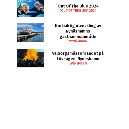
”Out Of The Blue 2024”
"OUT OF THE BLUE" 2024
Kortsiktig utveckling av
Nynäshamns
gästhamnsområde
NYNÄSHAMN
Valborgsmässofirandet på
Lövhagen, Nynäshamn
EVENEMANG