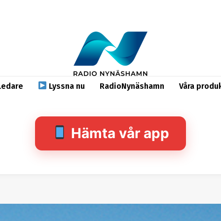
Ledare
Lyssna nu
RadioNynäshamn
Våra produ
Hämta vår app