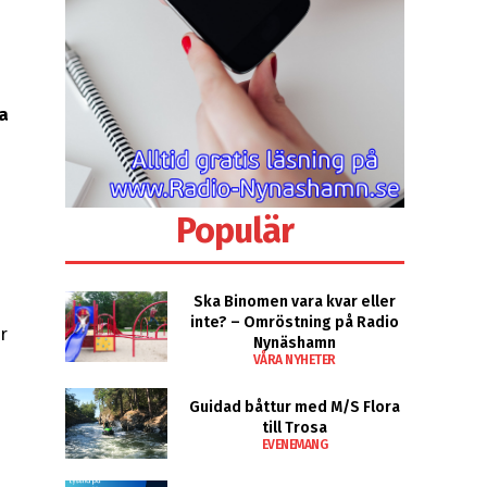
ja
Populär
Ska Binomen vara kvar eller
inte? – Omröstning på Radio
r
Nynäshamn
VÅRA NYHETER
Guidad båttur med M/S Flora
till Trosa
EVENEMANG