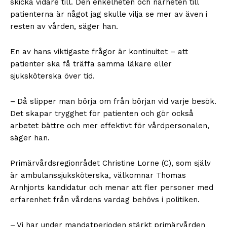
skicka vidare till. Den enkelheten och närheten till
patienterna är något jag skulle vilja se mer av även i
resten av vården, säger han.
En av hans viktigaste frågor är kontinuitet – att
patienter ska få träffa samma läkare eller
sjuksköterska över tid.
– Då slipper man börja om från början vid varje besök.
Det skapar trygghet för patienten och gör också
arbetet bättre och mer effektivt för vårdpersonalen,
säger han.
Primärvårdsregionrådet Christine Lorne (C), som själv
är ambulanssjuksköterska, välkomnar Thomas
Arnhjorts kandidatur och menar att fler personer med
erfarenhet från vårdens vardag behövs i politiken.
– Vi har under mandatperioden stärkt primärvården