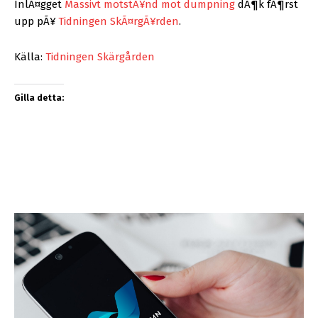
InlÃ¤gget
Massivt motstÃ¥nd mot dumpning
dÃ¶k fÃ¶rst
upp pÃ¥
Tidningen SkÃ¤rgÃ¥rden
.
Källa:
Tidningen Skärgården
Gilla detta: