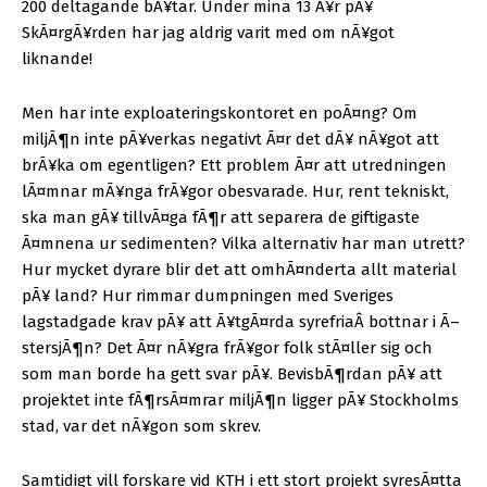
200 deltagande bÃ¥tar. Under mina 13 Ã¥r pÃ¥
SkÃ¤rgÃ¥rden har jag aldrig varit med om nÃ¥got
liknande!
Men har inte exploateringskontoret en poÃ¤ng? Om
miljÃ¶n inte pÃ¥verkas negativt Ã¤r det dÃ¥ nÃ¥got att
brÃ¥ka om egentligen? Ett problem Ã¤r att utredningen
lÃ¤mnar mÃ¥nga frÃ¥gor obesvarade. Hur, rent tekniskt,
ska man gÃ¥ tillvÃ¤ga fÃ¶r att separera de giftigaste
Ã¤mnena ur sedimenten? Vilka alternativ har man utrett?
Hur mycket dyrare blir det att omhÃ¤nderta allt material
pÃ¥ land? Hur rimmar dumpningen med Sveriges
lagstadgade krav pÃ¥ att Ã¥tgÃ¤rda syrefria
Â
bottnar i Ã–
stersjÃ¶n? Det Ã¤r nÃ¥gra frÃ¥gor folk stÃ¤ller sig och
som man borde ha gett svar pÃ¥. BevisbÃ¶rdan pÃ¥ att
projektet inte fÃ¶rsÃ¤mrar miljÃ¶n ligger pÃ¥ Stockholms
stad, var det nÃ¥gon som skrev.
Samtidigt vill forskare vid KTH i ett stort projekt syresÃ¤tta