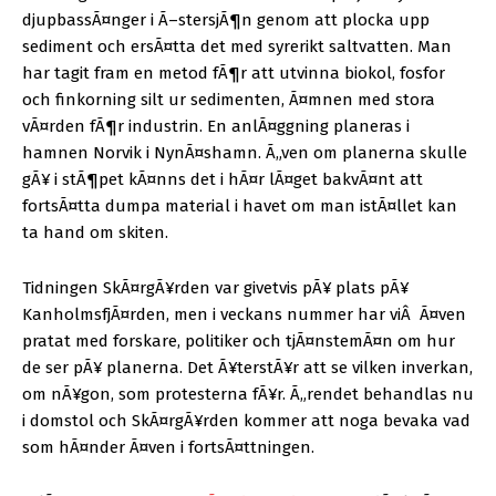
djupbassÃ¤nger i Ã–stersjÃ¶n genom att plocka upp
sediment och ersÃ¤tta det med syrerikt saltvatten. Man
har tagit fram en metod fÃ¶r att utvinna biokol, fosfor
och finkorning silt ur sedimenten, Ã¤mnen med stora
vÃ¤rden fÃ¶r industrin. En anlÃ¤ggning planeras i
hamnen Norvik i NynÃ¤shamn. Ã„ven om planerna skulle
gÃ¥ i stÃ¶pet kÃ¤nns det i hÃ¤r lÃ¤get bakvÃ¤nt att
fortsÃ¤tta dumpa material i havet om man istÃ¤llet kan
ta hand om skiten.
Tidningen SkÃ¤rgÃ¥rden var givetvis pÃ¥ plats pÃ¥
KanholmsfjÃ¤rden, men i veckans nummer har vi
Â
Ã¤ven
pratat med forskare, politiker och tjÃ¤nstemÃ¤n om hur
de ser pÃ¥ planerna. Det Ã¥terstÃ¥r att se vilken inverkan,
om nÃ¥gon, som protesterna fÃ¥r. Ã„rendet behandlas nu
i domstol och SkÃ¤rgÃ¥rden kommer att noga bevaka vad
som hÃ¤nder Ã¤ven i fortsÃ¤ttningen.