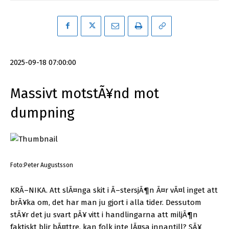
2025-09-18 07:00:00
Massivt motstÃ¥nd mot
dumpning
Foto:Peter Augustsson
KRÃ–NIKA. Att slÃ¤nga skit i Ã–stersjÃ¶n Ã¤r vÃ¤l inget att
brÃ¥ka om, det har man ju gjort i alla tider. Dessutom
stÃ¥r det ju svart pÃ¥ vitt i handlingarna att miljÃ¶n
faktiskt blir bÃ¤ttre, kan folk inte lÃ¤sa innantill? SÃ¥