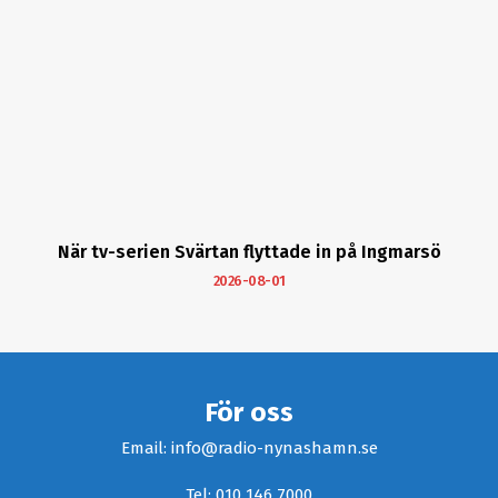
När tv-serien Svärtan flyttade in på Ingmarsö
2026-08-01
För oss
Email: info@radio-nynashamn.se
Tel: 010 146 7000