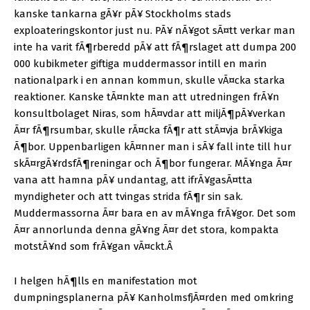
kanske tankarna gÃ¥r pÃ¥ Stockholms stads
exploateringskontor just nu. PÃ¥ nÃ¥got sÃ¤tt verkar man
inte ha varit fÃ¶rberedd pÃ¥ att fÃ¶rslaget att dumpa 200
000 kubikmeter giftiga muddermassor intill en marin
nationalpark i en annan kommun, skulle vÃ¤cka starka
reaktioner. Kanske tÃ¤nkte man att utredningen frÃ¥n
konsultbolaget Niras, som hÃ¤vdar att miljÃ¶pÃ¥verkan
Ã¤r fÃ¶rsumbar, skulle rÃ¤cka fÃ¶r att stÃ¤vja brÃ¥kiga
Ã¶bor. Uppenbarligen kÃ¤nner man i sÃ¥ fall inte till hur
skÃ¤rgÃ¥rdsfÃ¶reningar och Ã¶bor fungerar. MÃ¥nga Ã¤r
vana att hamna pÃ¥ undantag, att ifrÃ¥gasÃ¤tta
myndigheter och att tvingas strida fÃ¶r sin sak.
Muddermassorna Ã¤r bara en av mÃ¥nga frÃ¥gor. Det som
Ã¤r annorlunda denna gÃ¥ng Ã¤r det stora, kompakta
motstÃ¥nd som frÃ¥gan vÃ¤ckt.
Â
I helgen hÃ¶lls en manifestation mot
dumpningsplanerna pÃ¥ KanholmsfjÃ¤rden med omkring