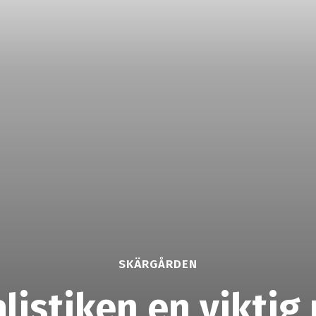
SKÄRGÅRDEN
listiken en viktig r