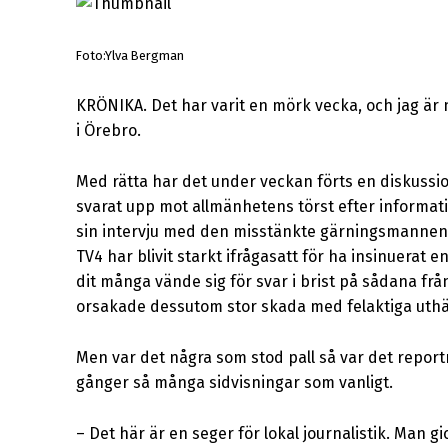
Foto:Ylva Bergman
KRÖNIKA. Det har varit en mörk vecka, och jag är 
i Örebro.
Med rätta har det under veckan förts en diskussi
svarat upp mot allmänhetens törst efter informat
sin intervju med den misstänkte gärningsmannens p
TV4 har blivit starkt ifrågasatt för ha insinuerat
dit många vände sig för svar i brist på sådana fr
orsakade dessutom stor skada med felaktiga uth
Men var det några som stod pall så var det reportr
gånger så många sidvisningar som vanligt.
–
Det här är en seger för lokal journalistik. Man gi