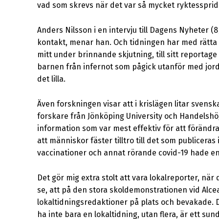
vad som skrevs när det var så mycket ryktessprid
Anders Nilsson i en intervju till Dagens Nyheter (8/2
kontakt, menar han. Och tidningen har med rätta hy
mitt under brinnande skjutning, till sitt report
barnen från infernot som pågick utanför med jord
det lilla.
Även forskningen visar att i krislägen litar svens
forskare från Jönköping University och Handelshö
information som var mest effektiv för att förä
att människor fäster tilltro till det som publiceras
vaccinationer och annat rörande covid-19 hade en 
Det gör mig extra stolt att vara lokalreporter, när 
se, att på den stora skoldemonstrationen vid Alcea
lokaltidningsredaktioner på plats och bevakade. D
ha inte bara en lokaltidning, utan flera, är ett s