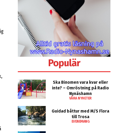
ig
Populär
k,
Ska Binomen vara kvar eller
inte? – Omröstning på Radio
Nynäshamn
VÅRA NYHETER
Guidad båttur med M/S Flora
till Trosa
EVENEMANG
å