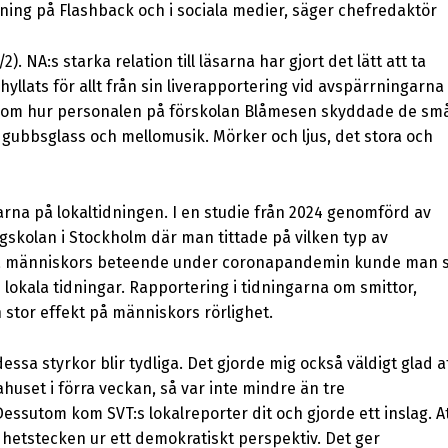
ning på Flashback och i sociala medier, säger chefredaktör
). NA:s starka relation till läsarna har gjort det lätt att ta
llats för allt från sin liverapportering vid avspärrningarna
age om hur personalen på förskolan Blåmesen skyddade de sm
gubbsglass och mellomusik. Mörker och ljus, det stora och
karna på lokaltidningen. I en studie från 2024 genomförd av
gskolan i Stockholm där man tittade på vilken typ av
ndra människors beteende under coronapandemin kunde man 
 i lokala tidningar. Rapportering i tidningarna om smittor,
stor effekt på människors rörlighet.
dessa styrkor blir tydliga. Det gjorde mig också väldigt glad a
huset i förra veckan, så var inte mindre än tre
essutom kom SVT:s lokalreporter dit och gjorde ett inslag. A
undhetstecken ur ett demokratiskt perspektiv. Det ger