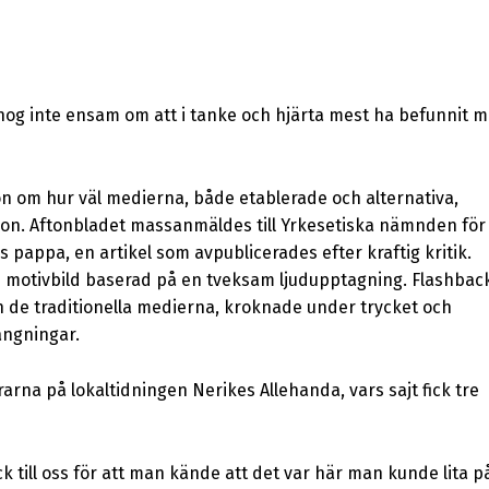
nog inte ensam om att i tanke och hjärta mest ha befunnit m
on om hur väl medierna, både etablerade och alternativa,
ion. Aftonbladet massanmäldes till Yrkesetiska nämnden för
appa, en artikel som avpublicerades efter kraftig kritik.
 en motivbild baserad på en tveksam ljudupptagning. Flashbac
ån de traditionella medierna, kroknade under trycket och
ängningar.
arna på lokaltidningen Nerikes Allehanda, vars sajt fick tre
ck till oss för att man kände att det var här man kunde lita p