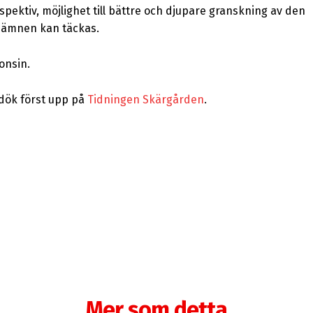
pektiv, möjlighet till bättre och djupare granskning av den
r ämnen kan täckas.
onsin.
dök först upp på
Tidningen Skärgården
.
Mer som detta