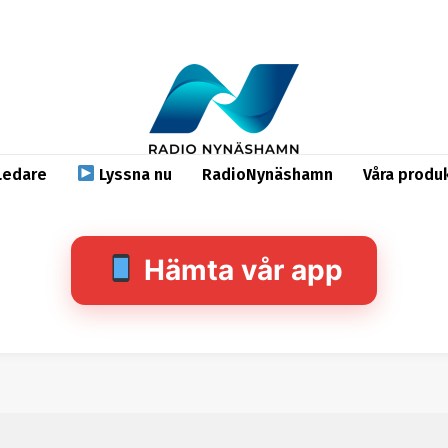
Ledare
Lyssna nu
RadioNynäshamn
Våra produ
Hämta vår app