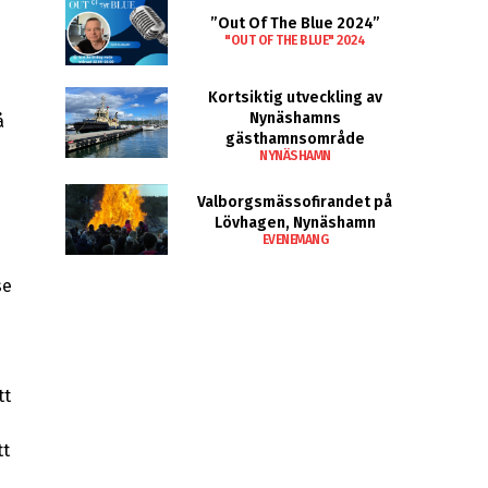
”Out Of The Blue 2024”
"OUT OF THE BLUE" 2024
Kortsiktig utveckling av
Nynäshamns
å
gästhamnsområde
NYNÄSHAMN
Valborgsmässofirandet på
Lövhagen, Nynäshamn
EVENEMANG
se
tt
tt