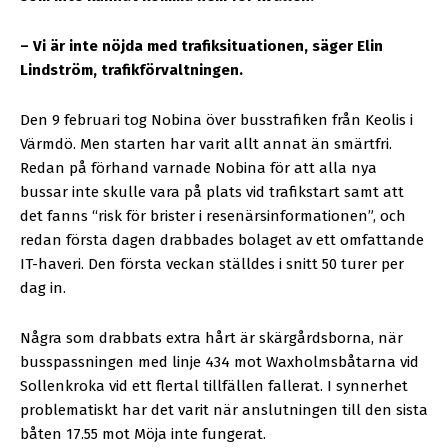
– Vi är inte nöjda med trafiksituationen, säger Elin
Lindström, trafikförvaltningen.
Den 9 februari tog Nobina över busstrafiken från Keolis i
Värmdö. Men starten har varit allt annat än smärtfri.
Redan på förhand varnade Nobina för att alla nya
bussar inte skulle vara på plats vid trafikstart samt att
det fanns “risk för brister i resenärsinformationen”, och
redan första dagen drabbades bolaget av ett omfattande
IT-haveri. Den första veckan ställdes i snitt 50 turer per
dag in.
Några som drabbats extra hårt är skärgårdsborna, när
busspassningen med linje 434 mot Waxholmsbåtarna vid
Sollenkroka vid ett flertal tillfällen fallerat. I synnerhet
problematiskt har det varit när anslutningen till den sista
båten 17.55 mot Möja inte fungerat.