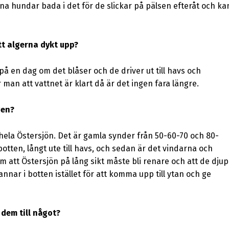
ina hundar bada i det för de slickar på pälsen efteråt och ka
tt algerna dykt upp?
på en dag om det blåser och de driver ut till havs och
r man att vattnet är klart då är det ingen fara längre.
gen?
i hela Östersjön. Det är gamla synder från 50-60-70 och 80-
botten, långt ute till havs, och sedan är det vindarna och
 att Östersjön på lång sikt måste bli renare och att de dju
annar i botten istället för att komma upp till ytan och ge
dem till något?