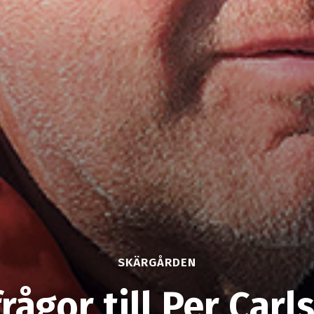
SKÄRGÅRDEN
rågor till Per Car