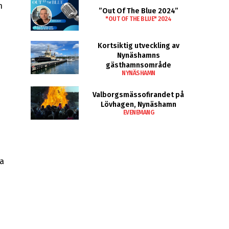
n
”Out Of The Blue 2024”
"OUT OF THE BLUE" 2024
Kortsiktig utveckling av
Nynäshamns
gästhamnsområde
NYNÄSHAMN
Valborgsmässofirandet på
Lövhagen, Nynäshamn
EVENEMANG
pa