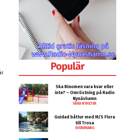
Populär
är
n
Ska Binomen vara kvar eller
inte? – Omröstning på Radio
Nynäshamn
VÅRA NYHETER
Guidad båttur med M/S Flora
till Trosa
EVENEMANG