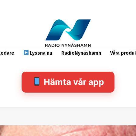
Ledare
Lyssna nu
RadioNynäshamn
Våra produ
Hämta vår app