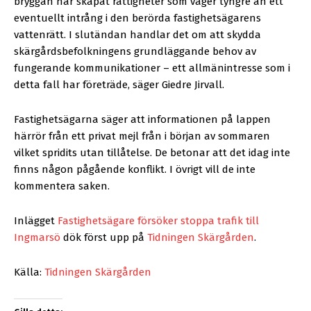
bryggan har skapat rättigheter som väger tyngre än ett
eventuellt intrång i den berörda fastighetsägarens
vattenrätt. I slutändan handlar det om att skydda
skärgårdsbefolkningens grundläggande behov av
fungerande kommunikationer – ett allmänintresse som i
detta fall har företräde, säger Giedre Jirvall.
Fastighetsägarna säger att informationen på lappen
härrör från ett privat mejl från i början av sommaren
vilket spridits utan tillåtelse. De betonar att det idag inte
finns någon pågående konflikt. I övrigt vill de inte
kommentera saken.
Inlägget
Fastighetsägare försöker stoppa trafik till
Ingmarsö
dök först upp på
Tidningen Skärgården
.
Källa:
Tidningen Skärgården