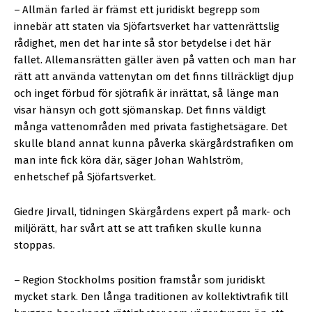
–
Allmän farled är främst ett juridiskt begrepp som
innebär att staten via Sjöfartsverket har vattenrättslig
rådighet, men det har inte så stor betydelse i det här
fallet. Allemansrätten gäller även på vatten och man har
rätt att använda vattenytan om det finns tillräckligt djup
och inget förbud för sjötrafik är inrättat, så länge man
visar hänsyn och gott sjömanskap. Det finns väldigt
många vattenområden med privata fastighetsägare. Det
skulle bland annat kunna påverka skärgårdstrafiken om
man inte fick köra där, säger Johan Wahlström,
enhetschef på Sjöfartsverket.
Giedre Jirvall, tidningen Skärgårdens expert på mark- och
miljörätt, har svårt att se att trafiken skulle kunna
stoppas.
–
Region Stockholms position framstår som juridiskt
mycket stark. Den långa traditionen av kollektivtrafik till