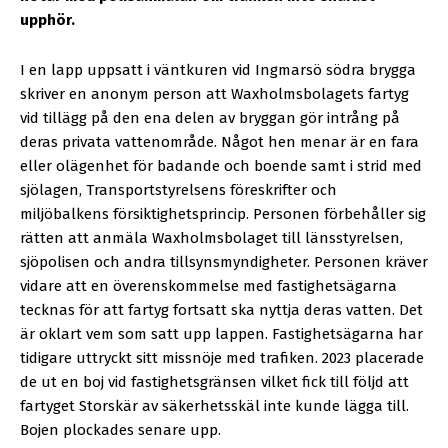
upphör.
I en lapp uppsatt i väntkuren vid Ingmarsö södra brygga
skriver en anonym person att Waxholmsbolagets fartyg
vid tillägg på den ena delen av bryggan gör intrång på
deras privata vattenområde. Något hen menar är en fara
eller olägenhet för badande och boende samt i strid med
sjölagen, Transportstyrelsens föreskrifter och
miljöbalkens försiktighetsprincip. Personen förbehåller sig
rätten att anmäla Waxholmsbolaget till länsstyrelsen,
sjöpolisen och andra tillsynsmyndigheter. Personen kräver
vidare att en överenskommelse med fastighetsägarna
tecknas för att fartyg fortsatt ska nyttja deras vatten. Det
är oklart vem som satt upp lappen. Fastighetsägarna har
tidigare uttryckt sitt missnöje med trafiken. 2023 placerade
de ut en boj vid fastighetsgränsen vilket fick till följd att
fartyget Storskär av säkerhetsskäl inte kunde lägga till.
Bojen plockades senare upp.