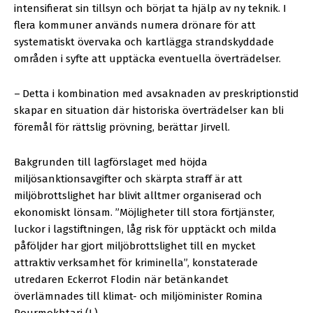
intensifierat sin tillsyn och börjat ta hjälp av ny teknik. I
flera kommuner används numera drönare för att
systematiskt övervaka och kartlägga strandskyddade
områden i syfte att upptäcka eventuella överträdelser.
–
Detta i kombination med avsaknaden av preskriptionstid
skapar en situation där historiska överträdelser kan bli
föremål för rättslig prövning, berättar Jirvell.
Bakgrunden till lagförslaget med höjda
miljösanktionsavgifter och skärpta straff är att
miljöbrottslighet har blivit alltmer organiserad och
ekonomiskt lönsam. ”Möjligheter till stora förtjänster,
luckor i lagstiftningen, låg risk för upptäckt och milda
påföljder har gjort miljöbrottslighet till en mycket
attraktiv verksamhet för kriminella”, konstaterade
utredaren Eckerrot Flodin när betänkandet
överlämnades till klimat- och miljöminister Romina
Pourmokhtari (L).