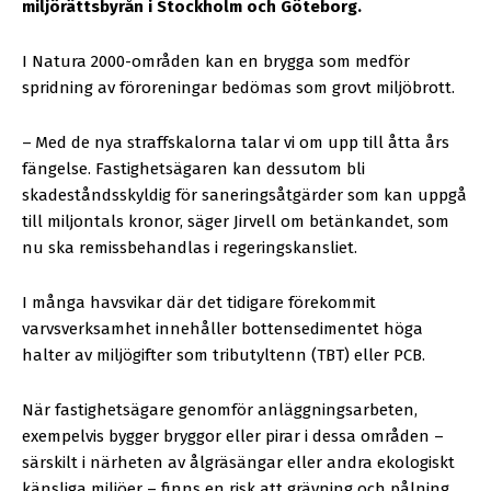
miljörättsbyrån i Stockholm och Göteborg.
I Natura 2000-områden kan en brygga som medför
spridning av föroreningar bedömas som grovt miljöbrott.
–
Med de nya straffskalorna talar vi om upp till åtta års
fängelse. Fastighetsägaren kan dessutom bli
skadeståndsskyldig för saneringsåtgärder som kan uppgå
till miljontals kronor, säger Jirvell om betänkandet, som
nu ska remissbehandlas i regeringskansliet.
I många havsvikar där det tidigare förekommit
varvsverksamhet innehåller bottensedimentet höga
halter av miljögifter som tributyltenn (TBT) eller PCB.
När fastighetsägare genomför anläggningsarbeten,
exempelvis bygger bryggor eller pirar i dessa områden –
särskilt i närheten av ålgräsängar eller andra ekologiskt
känsliga miljöer – finns en risk att grävning och pålning