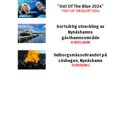
”Out Of The Blue 2024”
"OUT OF THE BLUE" 2024
Kortsiktig utveckling av
Nynäshamns
gästhamnsområde
NYNÄSHAMN
Valborgsmässofirandet på
Lövhagen, Nynäshamn
EVENEMANG