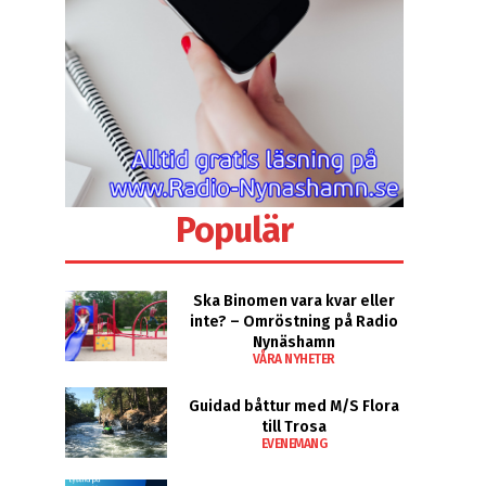
Populär
Ska Binomen vara kvar eller
inte? – Omröstning på Radio
Nynäshamn
VÅRA NYHETER
Guidad båttur med M/S Flora
till Trosa
EVENEMANG