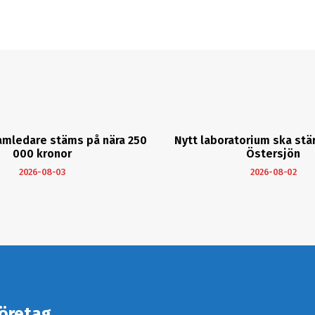
amledare stäms på nära 250
Nytt laboratorium ska stä
000 kronor
Östersjön
2026-08-03
2026-08-02
öretag