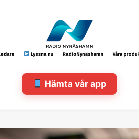
Ledare
Lyssna nu
RadioNynäshamn
Våra produ
Hämta vår app