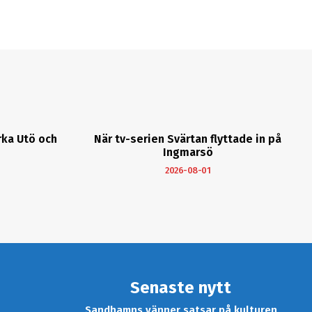
rka Utö och
När tv-serien Svärtan flyttade in på
Ingmarsö
2026-08-01
Senaste nytt
Sandhamns vänner satsar på kulturen