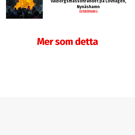
Valborgsmässofirandet på Lövhagen,
Nynäshamn
EVENEMANG
Mer som detta