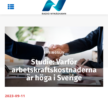
NÄRINGSLIV
Studie: Varför
arbetskraftskostnaderna
är höga i Sverige
2023-09-11