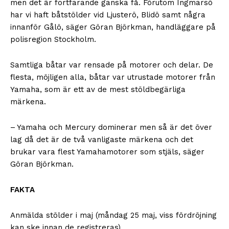
men det är fortfarande ganska få. Förutom Ingmarsö
har vi haft båtstölder vid Ljusterö, Blidö samt några
innanför Gålö, säger Göran Björkman, handläggare på
polisregion Stockholm.
Samtliga båtar var rensade på motorer och delar. De
flesta, möjligen alla, båtar var utrustade motorer från
Yamaha, som är ett av de mest stöldbegärliga
märkena.
– Yamaha och Mercury dominerar men så är det över
lag då det är de två vanligaste märkena och det
brukar vara flest Yamahamotorer som stjäls, säger
Göran Björkman.
FAKTA
Anmälda stölder i maj (måndag 25 maj, viss fördröjning
kan ske innan de registreras)