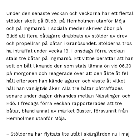
Under den senaste veckan och veckorna har ett flertal
stölder skett på Blidö, på Hemholmen utanför Möja
och på Ingmarsö. I sociala medier skriver öbor på
Blidö att flera båtägare drabbats av stölder av drev
och propellrar på båtar i Granösundet. Stölderna tros
ha inträffat under vecka 19. I onsdags förra veckan
stals tre båtar på Ingmarsö. Ett vittne berättar att han
sett en båt liknande den som stals lämna ön vid 06.30
på morgonen och reagerade över att den åkte åt fel
håll eftersom han kände ägaren och visste åt vilket
håll han vanligtvis åker. Alla tre båtar påträffades
senare under dagen drivandes mellan Nässlingen och
Edö. I fredags förra veckan rapporterades att tre
båtar, bland annat av märket Buster, försvunnit från
Hemholmen utanför Möja.
– Stölderna har flyttats lite utåt i skärgården nu i maj