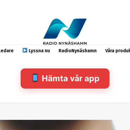
Ledare
Lyssna nu
RadioNynäshamn
Våra produ
Hämta vår app