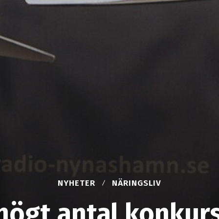
NYHETER
NÄRINGSLIV
ögt antal konkur