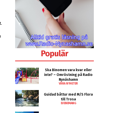
t.
h
Populär
Ska Binomen vara kvar eller
inte? – Omröstning på Radio
Nynäshamn
VÅRA NYHETER
Guidad båttur med M/S Flora
till Trosa
EVENEMANG