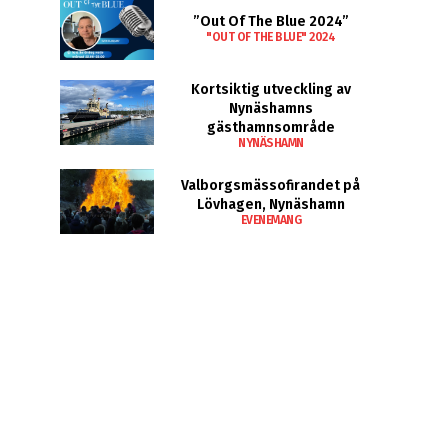
”Out Of The Blue 2024”
"OUT OF THE BLUE" 2024
Kortsiktig utveckling av
Nynäshamns
gästhamnsområde
NYNÄSHAMN
Valborgsmässofirandet på
Lövhagen, Nynäshamn
EVENEMANG