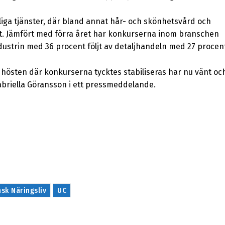
liga tjänster, där bland annat hår- och skönhetsvård och
t. Jämfört med förra året har konkurserna inom branschen
strin med 36 procent följt av detaljhandeln med 27 procen
 hösten där konkurserna tycktes stabiliseras har nu vänt oc
Gabriella Göransson i ett pressmeddelande.
sk Näringsliv
UC