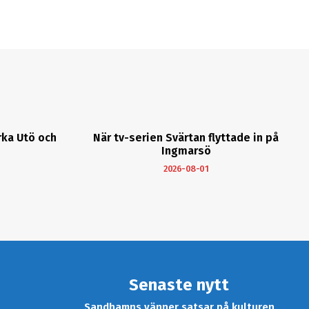
rka Utö och
När tv-serien Svärtan flyttade in på
Ingmarsö
2026-08-01
Senaste nytt
Sandhamns vänner satsar på kulturen