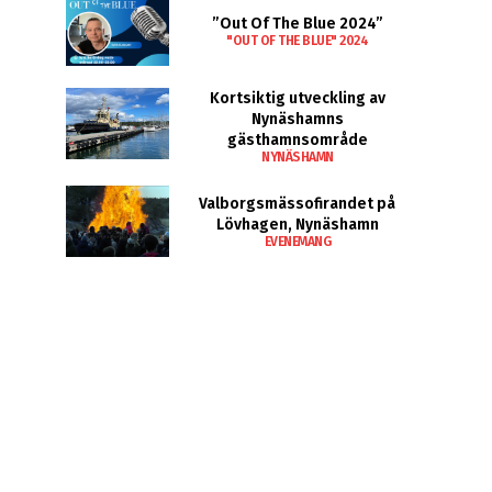
”Out Of The Blue 2024”
"OUT OF THE BLUE" 2024
Kortsiktig utveckling av
Nynäshamns
gästhamnsområde
NYNÄSHAMN
Valborgsmässofirandet på
Lövhagen, Nynäshamn
EVENEMANG