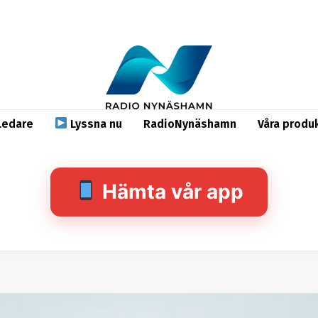
Ledare
Lyssna nu
RadioNynäshamn
Våra produ
Hämta vår app