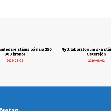
amledare stäms på nära 250
Nytt laboratorium ska stä
000 kronor
Östersjön
2026-08-03
2026-08-02
öretag