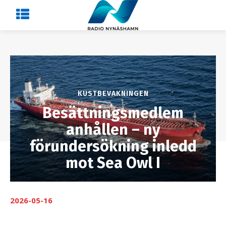
KUSTBEVAKNINGEN
Besättningsmedlem
anhållen – ny
förundersökning inledd
mot Sea Owl I
2026-05-16