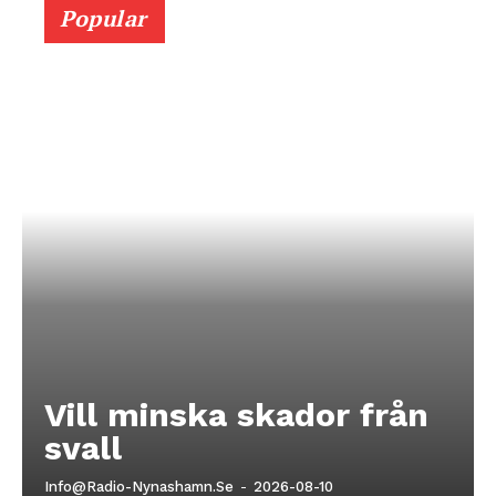
Popular
Vill minska skador från
svall
Info@radio-Nynashamn.se
-
2026-08-10