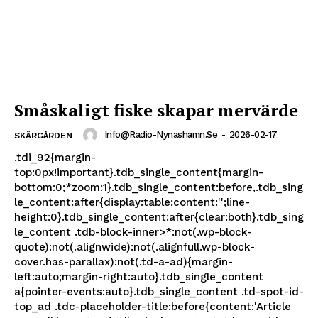
Småskaligt fiske skapar mervärde
Info@radio-Nynashamn.se
-
2026-02-17
SKÄRGÅRDEN
.tdi_92{margin-
top:0px!important}.tdb_single_content{margin-
bottom:0;*zoom:1}.tdb_single_content:before,.tdb_sing
le_content:after{display:table;content:'';line-
height:0}.tdb_single_content:after{clear:both}.tdb_sing
le_content .tdb-block-inner>*:not(.wp-block-
quote):not(.alignwide):not(.alignfull.wp-block-
cover.has-parallax):not(.td-a-ad){margin-
left:auto;margin-right:auto}.tdb_single_content
a{pointer-events:auto}.tdb_single_content .td-spot-id-
top_ad .tdc-placeholder-title:before{content:'Article