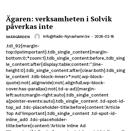
Ägaren: verksamheten i Solvik
påverkas inte
Info@radio-Nynashamn.se
-
2026-02-16
SKÄRGÅRDEN
.tdi_92{margin-
top:0px!important}.tdb_single_content{margin-
bottom:0;*zoom:1}.tdb_single_content:before,.tdb_sing
le_content:after{display:table;content:'';line-
height:0}.tdb_single_content:after{clear:both}.tdb_sing
le_content .tdb-block-inner>*:not(.wp-block-
quote):not(.alignwide):not(.alignfull.wp-block-
cover.has-parallax):not(.td-a-ad){margin-
left:auto;margin-right:auto}.tdb_single_content
a{pointer-events:auto}.tdb_single_content .td-spot-id-
top_ad .tdc-placeholder-title:before{content:'Article
Top Ad'!important}.tdb_single_content .td-spot-id-
inline_ad0 .tdc-placeholder-
title:before{content:'Article Inline Ad