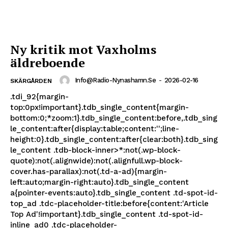
Ny kritik mot Vaxholms
äldreboende
Info@radio-Nynashamn.se
-
2026-02-16
SKÄRGÅRDEN
.tdi_92{margin-
top:0px!important}.tdb_single_content{margin-
bottom:0;*zoom:1}.tdb_single_content:before,.tdb_sing
le_content:after{display:table;content:'';line-
height:0}.tdb_single_content:after{clear:both}.tdb_sing
le_content .tdb-block-inner>*:not(.wp-block-
quote):not(.alignwide):not(.alignfull.wp-block-
cover.has-parallax):not(.td-a-ad){margin-
left:auto;margin-right:auto}.tdb_single_content
a{pointer-events:auto}.tdb_single_content .td-spot-id-
top_ad .tdc-placeholder-title:before{content:'Article
Top Ad'!important}.tdb_single_content .td-spot-id-
inline_ad0 .tdc-placeholder-